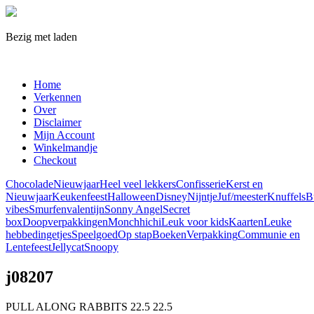
Bezig met laden
Home
Verkennen
Over
Disclaimer
Mijn Account
Winkelmandje
Checkout
Chocolade
Nieuwjaar
Heel veel lekkers
Confisserie
Kerst en
Nieuwjaar
Keuken
feest
Halloween
Disney
Nijntje
Juf/meester
Knuffels
B
vibes
Smurfen
valentijn
Sonny Angel
Secret
box
Doopverpakkingen
Monchhichi
Leuk voor kids
Kaarten
Leuke
hebbedingetjes
Speelgoed
Op stap
Boeken
Verpakking
Communie en
Lentefeest
Jellycat
Snoopy
j08207
PULL ALONG RABBITS
22.5
22.5